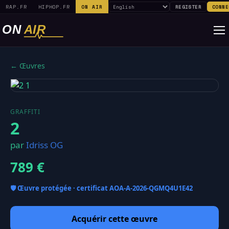
RAP.FR
HIPHOP.FR
ON AIR
REGISTER
CONNE
← Œuvres
GRAFFITI
2
par
Idriss OG
789 €
🛡️ Œuvre protégée · certificat
AOA-A-2026-QGMQ4U1E42
Acquérir cette œuvre